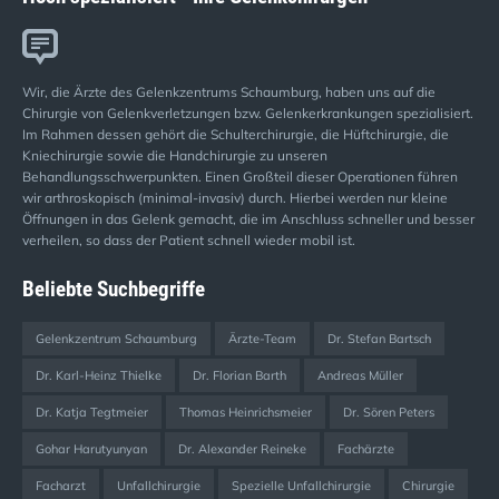
Wir, die Ärzte des Gelenkzentrums Schaumburg, haben uns auf die
Chirurgie von Gelenkverletzungen bzw. Gelenkerkrankungen spezialisiert.
Im Rahmen dessen gehört die Schulterchirurgie, die Hüftchirurgie, die
Kniechirurgie sowie die Handchirurgie zu unseren
Behandlungsschwerpunkten. Einen Großteil dieser Operationen führen
wir arthroskopisch (minimal-invasiv) durch. Hierbei werden nur kleine
Öffnungen in das Gelenk gemacht, die im Anschluss schneller und besser
verheilen, so dass der Patient schnell wieder mobil ist.
Beliebte Suchbegriffe
Gelenkzentrum Schaumburg
Ärzte-Team
Dr. Stefan Bartsch
Dr. Karl-Heinz Thielke
Dr. Florian Barth
Andreas Müller
Dr. Katja Tegtmeier
Thomas Heinrichsmeier
Dr. Sören Peters
Gohar Harutyunyan
Dr. Alexander Reineke
Fachärzte
Facharzt
Unfallchirurgie
Spezielle Unfallchirurgie
Chirurgie